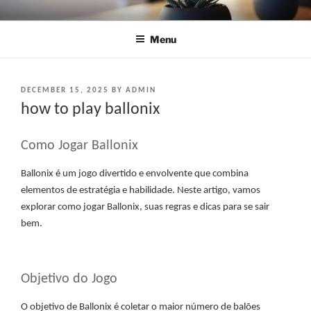
Skip
INDMANDMCC
to
Menu
content
POSTED
DECEMBER 15, 2025
BY
ADMIN
ON
how to play ballonix
Como Jogar Ballonix
Ballonix é um jogo divertido e envolvente que combina
elementos de estratégia e habilidade. Neste artigo, vamos
explorar como jogar Ballonix, suas regras e dicas para se sair
bem.
Objetivo do Jogo
O objetivo de Ballonix é coletar o maior número de balões