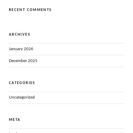
RECENT COMMENTS
ARCHIVES
January 2026
December 2025
CATEGORIES
Uncategorized
META