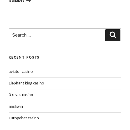
Ganabet
Search
Search
for:
RECENT POSTS
aviator casino
Elephant king casino
3 reyes casino
misliwin
Europebet casino