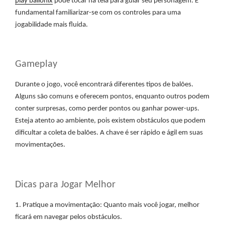
play ballonix
pode tocar na tela para guiar seu personagem. É
fundamental familiarizar-se com os controles para uma
jogabilidade mais fluida.
Gameplay
Durante o jogo, você encontrará diferentes tipos de balões.
Alguns são comuns e oferecem pontos, enquanto outros podem
conter surpresas, como perder pontos ou ganhar power-ups.
Esteja atento ao ambiente, pois existem obstáculos que podem
dificultar a coleta de balões. A chave é ser rápido e ágil em suas
movimentações.
Dicas para Jogar Melhor
1. Pratique a movimentação: Quanto mais você jogar, melhor
ficará em navegar pelos obstáculos.