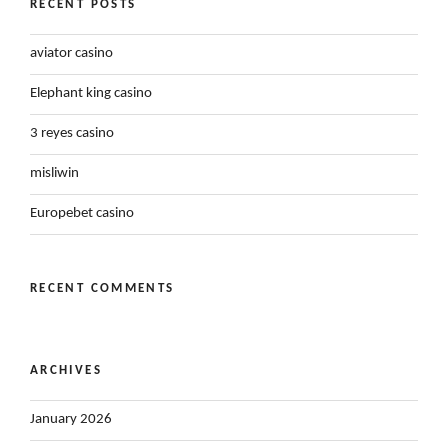
RECENT POSTS
aviator casino
Elephant king casino
3 reyes casino
misliwin
Europebet casino
RECENT COMMENTS
ARCHIVES
January 2026