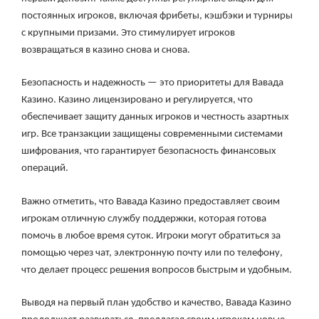
постоянных игроков, включая фрибеты, кэшбэки и турниры
с крупными призами. Это стимулирует игроков
возвращаться в казино снова и снова.
Безопасность и надежность — это приоритеты для Вавада
Казино. Казино лицензировано и регулируется, что
обеспечивает защиту данных игроков и честность азартных
игр. Все транзакции защищены современными системами
шифрования, что гарантирует безопасность финансовых
операций.
Важно отметить, что Вавада Казино предоставляет своим
игрокам отличную службу поддержки, которая готова
помочь в любое время суток. Игроки могут обратиться за
помощью через чат, электронную почту или по телефону,
что делает процесс решения вопросов быстрым и удобным.
Выводя на первый план удобство и качество, Вавада Казино