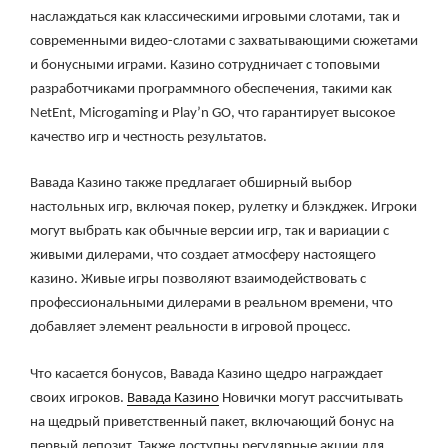
наслаждаться как классическими игровыми слотами, так и
современными видео-слотами с захватывающими сюжетами
и бонусными играми. Казино сотрудничает с топовыми
разработчиками программного обеспечения, такими как
NetEnt, Microgaming и Play’n GO, что гарантирует высокое
качество игр и честность результатов.
Вавада Казино также предлагает обширный выбор
настольных игр, включая покер, рулетку и блэкджек. Игроки
могут выбрать как обычные версии игр, так и вариации с
живыми дилерами, что создает атмосферу настоящего
казино. Живые игры позволяют взаимодействовать с
профессиональными дилерами в реальном времени, что
добавляет элемент реальности в игровой процесс.
Что касается бонусов, Вавада Казино щедро награждает
своих игроков.
Вавада Казино
Новички могут рассчитывать
на щедрый приветственный пакет, включающий бонус на
первый депозит. Также доступны регулярные акции для