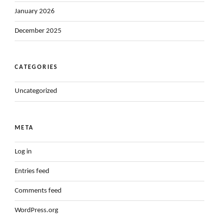
January 2026
December 2025
CATEGORIES
Uncategorized
META
Log in
Entries feed
Comments feed
WordPress.org